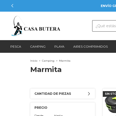
ENVÍO G
PESCA
CAMPING
PLAYA
AIRES COMPRIMIDOS
Inicio
>
Camping
>
Marmita
Marmita
CANTIDAD DE PIEZAS
SIN ST
PRECIO
Desde
Hasta