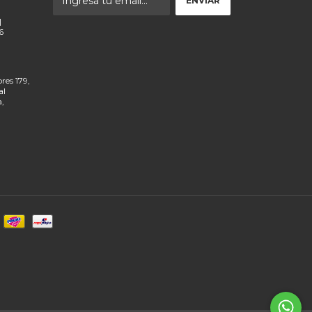
|
6
res 179,
al
a,