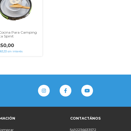
 Cocina Para Camping
a Spinit
250,00
83,33
sin interés
MACIÓN
CONTACTÁNOS
Comprar
5492236633572