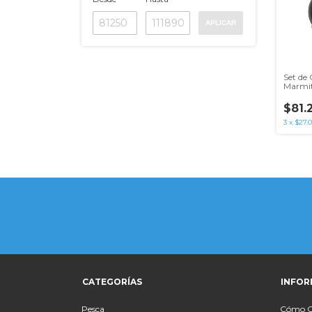
APLICAR
Set de
Marmit
$81.
3
x
$27.0
CATEGORÍAS
INFOR
Pesca
Cómo 