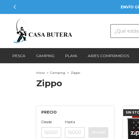
ENVÍO G
PESCA
CAMPING
PLAYA
AIRES COMPRIMIDOS
Inicio
>
Camping
>
Zippo
Zippo
PRECIO
SIN ST
Desde
Hasta
APLICAR