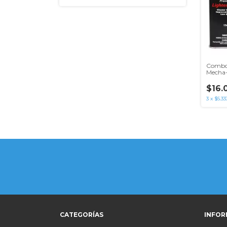
Combo 
Mecha+
125ml 
$16.
3
x
$5.33
CATEGORÍAS
INFOR