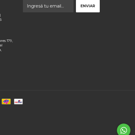
|
6
res 179,
al
a,