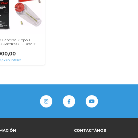
Bencina Zippo 1
6 Piedras+1 Fluido X
Original
000,00
3,33
sin interés
MACIÓN
CONTACTÁNOS