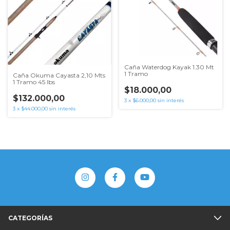
Caña Waterdog Kayak 1.30 Mt
1 Tramo
Caña Okuma Cayasta 2,10 Mts
1 Tramo 45 lbs
$18.000,00
$132.000,00
3
x
$6.000,00
sin interés
3
x
$44.000,00
sin interés
CATEGORÍAS