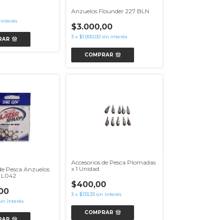
Anzuelos Flounder 227 BLN
 interés
$3.000,00
3
x
$1.000,00
sin interés
RAR
COMPRAR
Accesorios de Pesca Plomadas
x 1 Unidad
de Pesca Anzuelos
 L042
$400,00
00
3
x
$133,33
sin interés
sin interés
COMPRAR
RAR