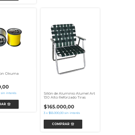
lon Okuma
,00
Sillón de Aluminio Alumel Art
sin interés
130 Alto Reforzado Tiras
RAR
$165.000,00
3
x
$55.000,00
sin interés
COMPRAR