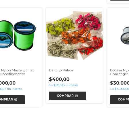
 Nylon Masterguil Z5
Baitclip Paleta
Bobina Ny
Monofilamento
Challenger
$400,00
000,00
$30.000
3
x
$133,33
sin interés
66,67
sin interés
3
x
$10.000,00
COMPRAR
OMPRAR
COMP