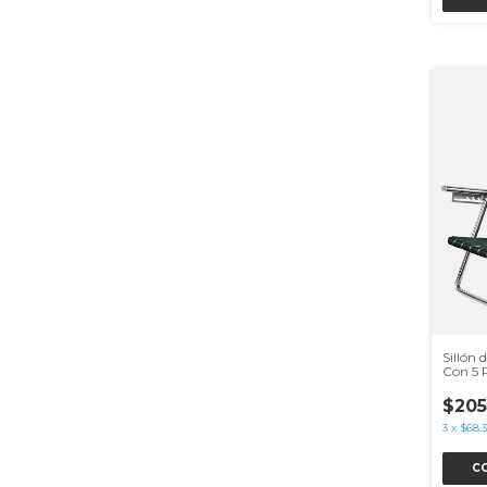
Sillón
Con 5 P
$205
3
x
$68.3
C