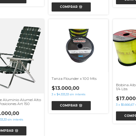
COMPRAR
Tanza Flounder x 100 Mts
Bobina Alb
$13.000,00
1/4 Lbs
3
x
$4.333,33
sin interés
$17.000
 de Aluminio Alumel Alto
osiciones Art 150
3
x
$5.666,67
COMPRAR
.000,00
COMP
33,33
sin interés
OMPRAR