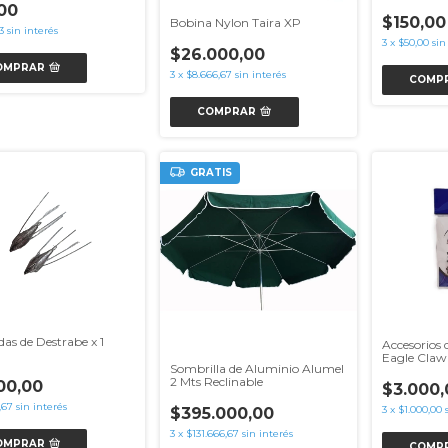
00
$150,00
Bobina Nylon Taira XP
3
sin interés
3
x
$50,00
sin
$26.000,00
OMPRAR
3
x
$8.666,67
sin interés
COMP
COMPRAR
GRATIS
as de Destrabe x 1
Accesorios 
Eagle Claw
Sombrilla de Aluminio Alumel
2 Mts Reclinable
00,00
$3.000,
,67
sin interés
3
x
$1.000,00
$395.000,00
3
x
$131.666,67
sin interés
OMPRAR
COMP