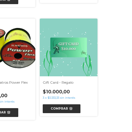
atros Power Flex
Gift Card - Regalo
$10.000,00
,00
3
x
$3.333,33
sin interés
sin interés
COMPRAR
RAR