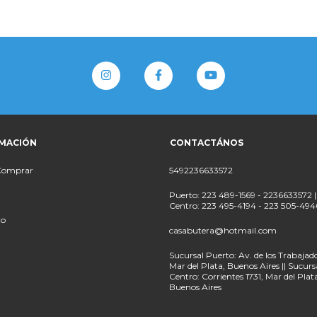
MACIÓN
CONTACTÁNOS
Comprar
5492236633572
Puerto: 223 489-1569 - 2236633572 |
Centro: 223 495-4194 - 223 505-494
to
casabutera@hotmail.com
Sucursal Puerto: Av. de los Trabajado
Mar del Plata, Buenos Aires || Sucurs
Centro: Corrientes 1731, Mar del Plat
Buenos Aires