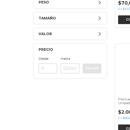
PESO
$70,
3
x
$23,3
TAMAÑO
C
VALOR
PRECIO
Desde
Hasta
APLICAR
Plomad
Unidad
$2.0
3
x
$666
C