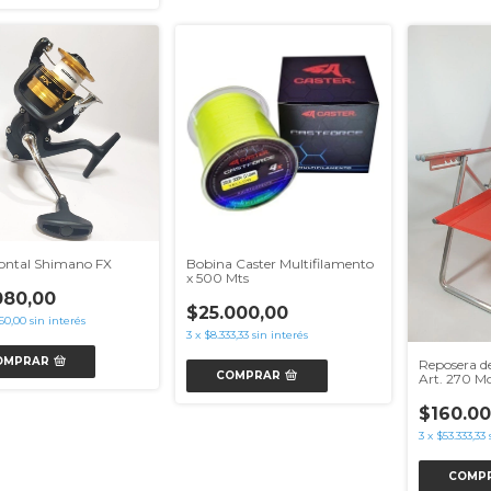
rontal Shimano FX
Bobina Caster Multifilamento
x 500 Mts
080,00
$25.000,00
60,00
sin interés
3
x
$8.333,33
sin interés
OMPRAR
Reposera d
COMPRAR
Art. 270 Mo
$160.00
3
x
$53.333,33
COMP