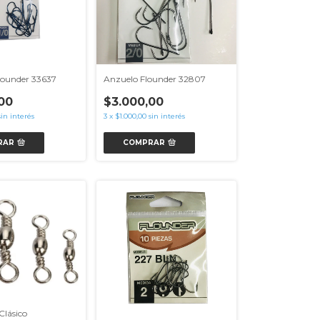
lounder 33637
Anzuelo Flounder 32807
00
$3.000,00
sin interés
3
x
$1.000,00
sin interés
RAR
COMPRAR
Clásico