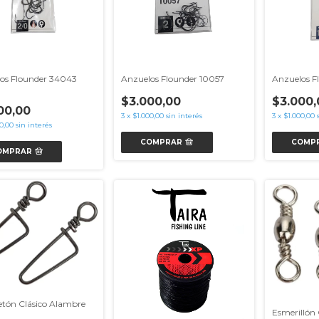
os Flounder 34043
Anzuelos Flounder 10057
Anzuelos F
$3.000,00
$3.000,
00,00
3
x
$1.000,00
sin interés
3
x
$1.000,00
0,00
sin interés
COMPRAR
COMP
OMPRAR
tón Clásico Alambre
Esmerillón 