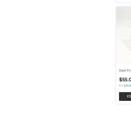
Reel F
$55.
3
x
$18.3
C