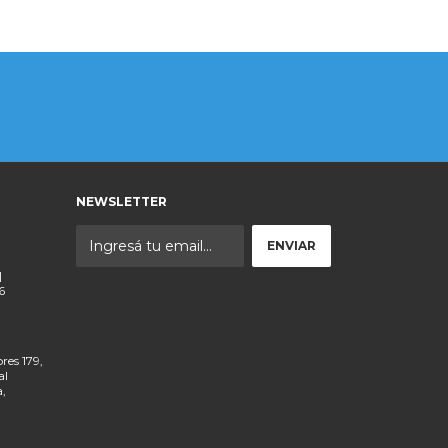
NEWSLETTER
|
6
res 179,
al
a,