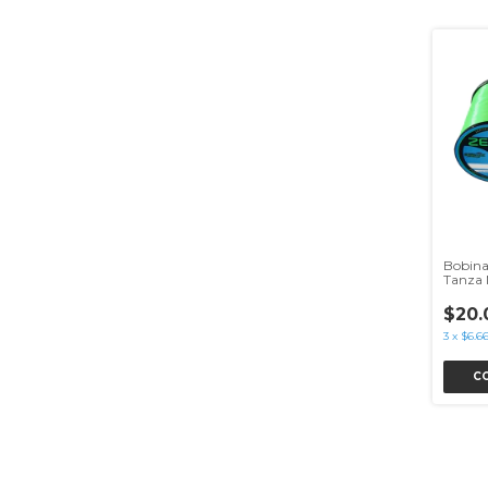
Bobina
Tanza 
$20.
3
x
$6.6
C