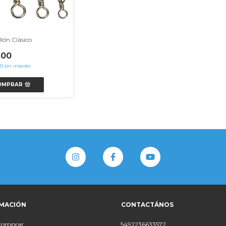
lón Clásico
,00
00
sin interés
OMPRAR
MACIÓN
CONTACTÁNOS
Comprar
5492236633572