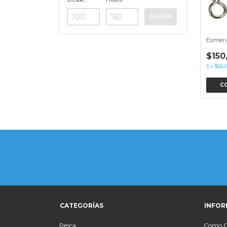
APLICAR
Esmeril
$150
3
x
$50,
C
CATEGORÍAS
INFOR
Pesca
Cómo 