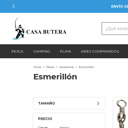
ENVÍO G
PESCA
CAMPING
PLAYA
AIRES COMPRIMIDOS
Inicio
>
Pesca
>
Accesorios
>
Esmerillón
Esmerillón
TAMAÑO
PRECIO
Desde
Hasta