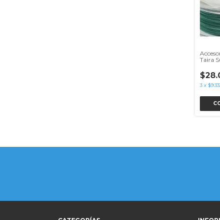
Accesor
Taira 
unidad
$28.
3
x
$9.33
C