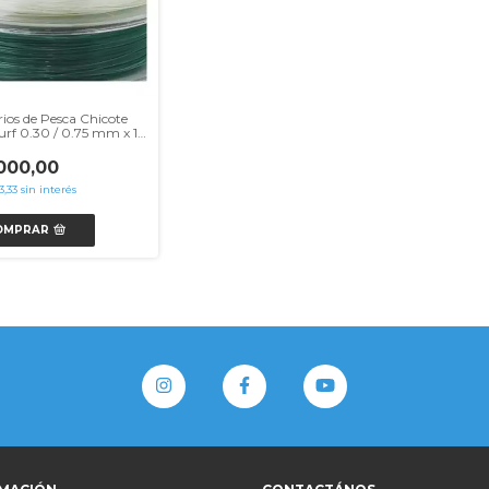
ios de Pesca Chicote
Surf 0.30 / 0.75 mm x 10
es
000,00
3,33
sin interés
OMPRAR