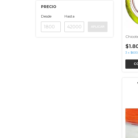
PRECIO
Desde
Hasta
APLICAR
Chicot
$1.8
3
x
$600
C