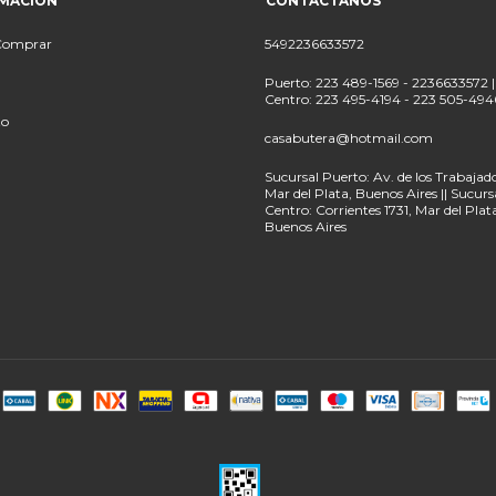
MACIÓN
CONTACTÁNOS
Comprar
5492236633572
Puerto: 223 489-1569 - 2236633572 |
Centro: 223 495-4194 - 223 505-494
to
casabutera@hotmail.com
Sucursal Puerto: Av. de los Trabajado
Mar del Plata, Buenos Aires || Sucurs
Centro: Corrientes 1731, Mar del Plat
Buenos Aires