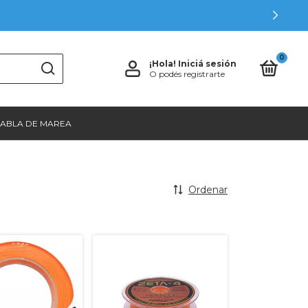
0
¡Hola!
Iniciá sesión
O podés registrarte
TABLA DE MAREA
Ordenar