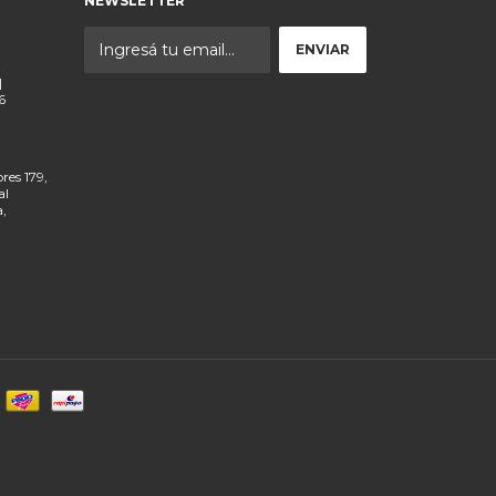
NEWSLETTER
|
6
res 179,
al
a,