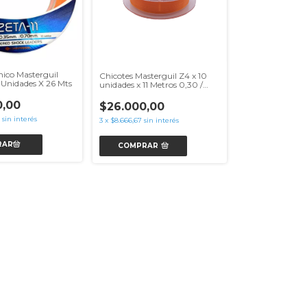
ico Masterguil
Chicotes Masterguil Z4 x 10
0 Unidades X 26 Mts
unidades x 11 Metros 0,30 /
0,70 mm
0,00
$26.000,00
sin interés
3
x
$8.666,67
sin interés
COMPRAR