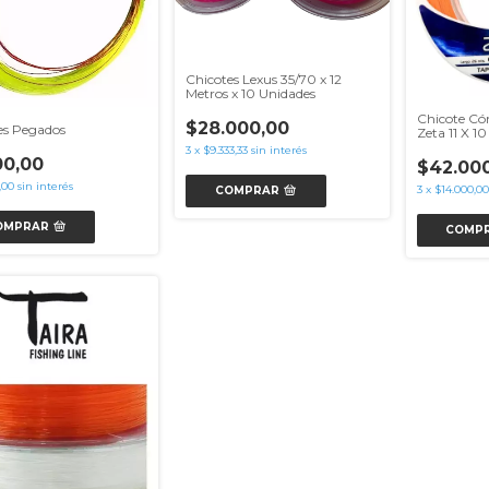
Chicotes Lexus 35/70 x 12
Metros x 10 Unidades
Chicote Cón
$28.000,00
es Pegados
Zeta 11 X 1
3
x
$9.333,33
sin interés
00,00
$42.00
,00
sin interés
3
x
$14.000,00
COMPRAR
OMPRAR