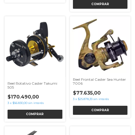
COMPRAR
Reel Frontal Caster Sea Hunter
Reel Rotativo Caster Takumi
7006
505
$77.635,00
$170.490,00
3
x
$25.878,33
sin interés
3
x
$56.830,00
sin interés
COMPRAR