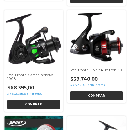
Reel frontal Spinit Rubitron 30
Reel Frontal Caster Invictus
$39.740,00
1008
3
x
$13.246,67
sin interés
$68.395,00
3
x
$22.798,33
sin interés