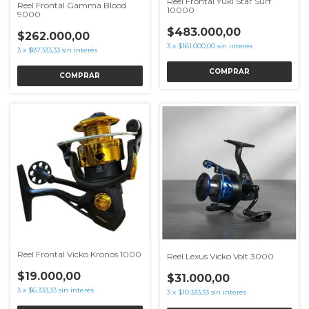
Reel Frontal Yuki Star Surf
Reel Frontal Gamma Blood
10000
9000
$483.000,00
$262.000,00
3
x
$161.000,00
sin interés
3
x
$87.333,33
sin interés
Reel Frontal Vicko Kronos 1000
Reel Lexus Vicko Volt 3000
$19.000,00
$31.000,00
3
x
$6.333,33
sin interés
3
x
$10.333,33
sin interés