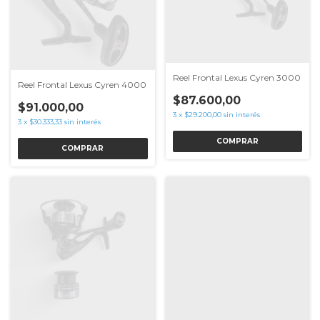
Reel Frontal Lexus Cyren 3000
Reel Frontal Lexus Cyren 4000
$87.600,00
$91.000,00
3
x
$29.200,00
sin interés
3
x
$30.333,33
sin interés
COMPRAR
COMPRAR