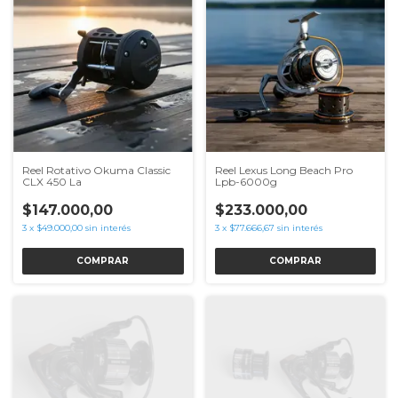
Reel Rotativo Okuma Classic
Reel Lexus Long Beach Pro
CLX 450 La
Lpb-6000g
$147.000,00
$233.000,00
3
x
$49.000,00
sin interés
3
x
$77.666,67
sin interés