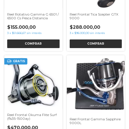
Reel Rotativo Gamma G 6501 /
Reel Frontal Tica Scepter GTX
6500 Cs Pesca Distancia
9000
$155.000,00
$288.000,00
3
x
$51.666,67
sin interés
3
x
$96.000,00
sin interés
COMPRAR
GRATIS
Reel Frontal Okuma Flite Surf
(fls35-1500ay)
Reel Frontal Gamma Sapphire
9000L
$470.000,00