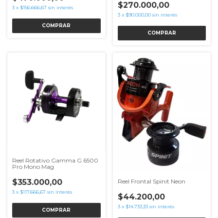
$270.000,00
3
x
$156.666,67
sin interés
3
x
$90.000,00
sin interés
Reel Rotativo Gamma G 6500
Pro Mono Mag
$353.000,00
Reel Frontal Spinit Neon
3
x
$117.666,67
sin interés
$44.200,00
3
x
$14.733,33
sin interés
COMPRAR