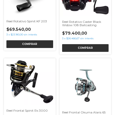
Reel Rotativo Spinit KF 203
Reel Rotativo Caster Black
Widow 108 Baitcasting
$69.540,00
$79.400,00
3
x
$23.180,00
sin interés
3
x
$26.466,67
sin interés
COMPRAR
COMPRAR
Reel Frontal Spinit Rx 3000
Reel Frontal Okuma Alaris 65