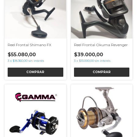
Reel Frontal Shimano FX
Reel Frontal Okuma Revenger
$55.080,00
$39.000,00
3
x
$18.360,00
sin interés
3
x
$13.000,00
sin interés
COMPRAR
COMPRAR