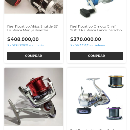
Reel Rotativo Akios Shuttle 651
Reel Rotativo Omoto Chief
Lsi Pesca Manija derecha
7000 Ra Pesca Lance Derecho
$408.000,00
$370.000,00
3
x
$136.000,00
sin interés
3
x
$123.333,33
sin interés
COMPRAR
COMPRAR