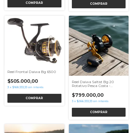
COMPRAR
Reel Frontal Daiwa Bg 6500
$505.000,00
Reel Daiwa Saltist Bg 20
Rotativo Pesca Costa -
3
x
$168.333,33
sin interés
Embarcado- Jiggs
$799.000,00
3
x
$266.333,33
sin interés