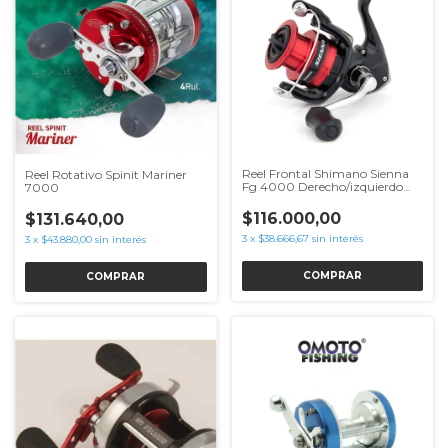
Reel Frontal Shimano Sienna
Reel Rotativo Spinit Mariner
Fg 4000 Derecho/izquierdo
7000
Pesca
$116.000,00
$131.640,00
3
x
$38.666,67
sin interés
3
x
$43.880,00
sin interés