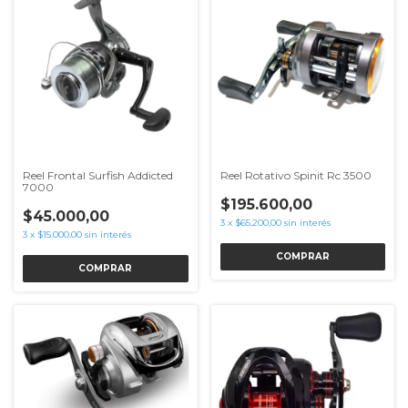
Reel Frontal Surfish Addicted
Reel Rotativo Spinit Rc 3500
7000
$195.600,00
$45.000,00
3
x
$65.200,00
sin interés
3
x
$15.000,00
sin interés
COMPRAR