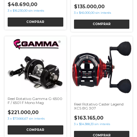
$48.690,00
$135.000,00
3
x
$16.230,00
sin interés
3
x
$45.000,00
sin interés
COMPRAR
Reel Rotativo Gamma G-6500
F / 6501 F Mono Mag
Reel Rotativo Caster Legend
XCS BG 307
$221.000,00
$163.165,00
3
x
$73.666,67
sin interés
3
x
$54.388,33
sin interés
COMPRAR
COMPRAR