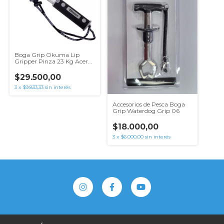
Boga Grip Okuma Lip
Gripper Pinza 23 Kg Acero
Inoxidable
$29.500,00
3
x
$9.833,33
sin interés
Accesorios de Pesca Boga
Grip Waterdog Grip 06
$18.000,00
3
x
$6.000,00
sin interés