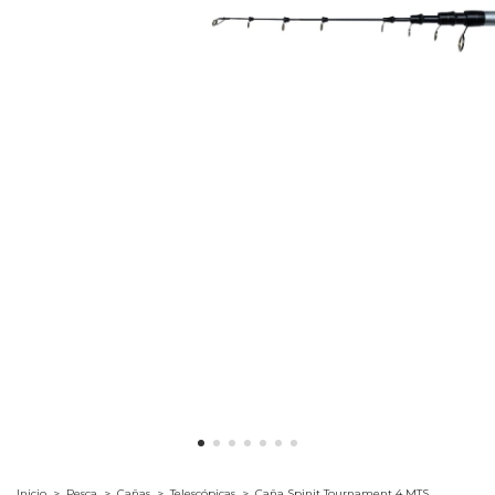
Inicio
>
Pesca
>
Cañas
>
Telescópicas
>
Caña Spinit Tournament 4 MTS