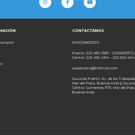
MACIÓN
CONTACTÁNOS
Comprar
5492236633572
Puerto: 223 489-1569 - 2236633572 |
Centro: 223 495-4194 - 223 505-494
to
casabutera@hotmail.com
Sucursal Puerto: Av. de los Trabajado
Mar del Plata, Buenos Aires || Sucurs
Centro: Corrientes 1731, Mar del Plat
Buenos Aires