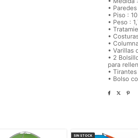
• Medida :
• Paredes 
• Piso : 1
• Peso : 1
• Tratami
• Costuras
• Columna
• Varillas
• 2 Bolsil
para relle
• Tirantes
• Bolso c
SIN STOCK