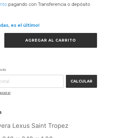
nto
pagando con Transferencia o depósito
rdas, es el último!
CAMBIAR CP
 CP:
nvío
CALCULAR
postal
n
yera Lexus Saint Tropez