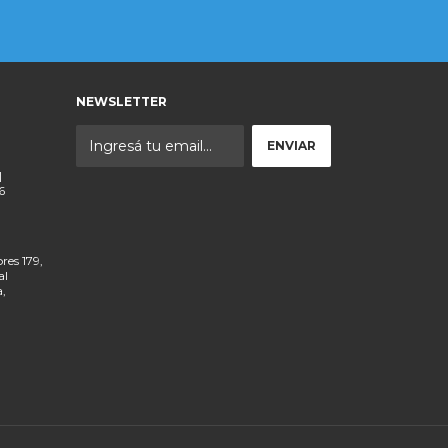
NEWSLETTER
|
6
res 179,
al
a,