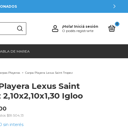
CIONADOS
0
¡Hola!
Iniciá sesión
O podés registrarte
TABLA DE MAREA
arpas Playeras
>
Carpa Playera Lexus Saint Tropez
Playera Lexus Saint
 2,10x2,10x1,30 Igloo
00
stos
$59.504,13
0
sin interés