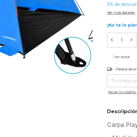
5% de descue
Ver más detalles
¡No te lo pie
1
en stock
Entregas para el
Medios de e
No sé mi código 
Descripció
Carpa Pla