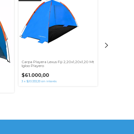
SIN STOCK
Carpa Playera Lexus Fiji 2,20x1,20x1,20 Mt
Igloo Playero
$61.000,00
Carpa Playera Sp
3
x
$20.333,33
sin interés
Aluminizado IV