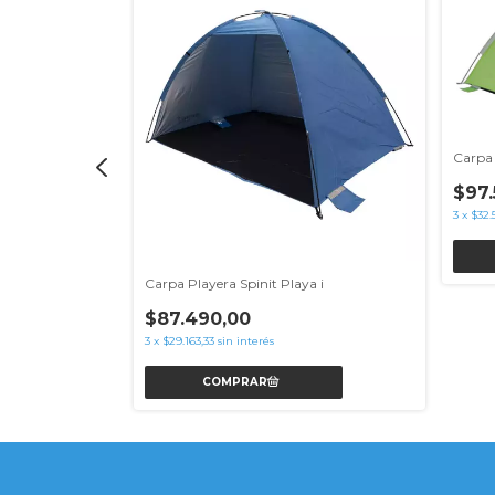
Carpa 
$97.
ya 2 Automática
3
x
$32.
Carpa Playera Spinit Playa i
$87.490,00
3
x
$29.163,33
sin interés