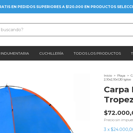
RATIS EN PEDIDOS SUPERIORES A $120.000 EN PRODUCTOS SELEC
INDUMENTARIA
CUCHILLERÍA
TODOS LOS PRODUCTOS
Inicio
>
Playa
>
C
2,10x2,10x1,30 Igloo
Carpa 
Tropez
$72.000,
Precio sin impue
3
x
$24.000,0