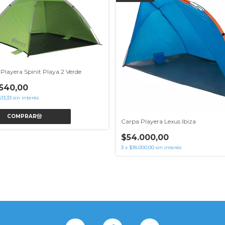
Playera Spinit Playa 2 Verde
540,00
513,33
sin interés
Carpa Playera Lexus Ibiza
$54.000,00
3
x
$18.000,00
sin interés