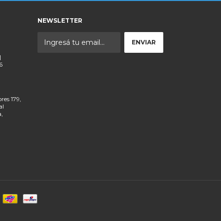
NEWSLETTER
|
6
res 179,
al
a,