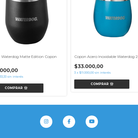
 Waterdog Matte Edition Copon
Copon Acero Inoxidable Waterdog 
$33.000,00
.000,00
3
x
$11.000,00
sin interés
33,33
sin interés
COMPRAR
COMPRAR