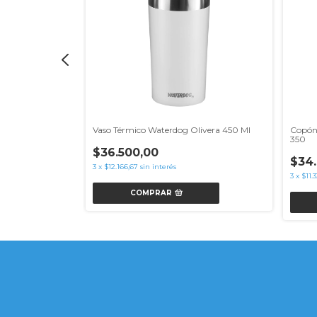
t Loop Color
Vaso Térmico Waterdog Olivera 450 Ml
Copón
350
$36.500,00
$34
3
x
$12.166,67
sin interés
3
x
$11.3
COMPRAR