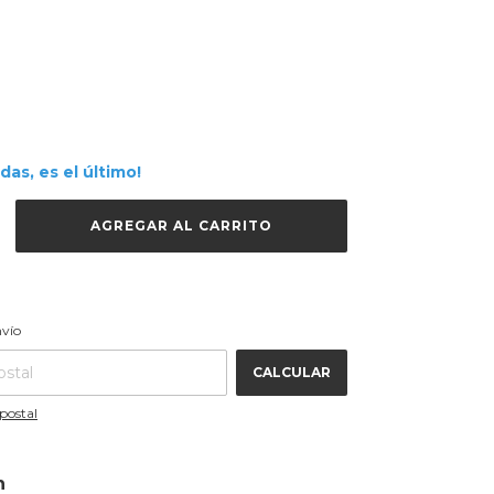
rdas, es el último!
CAMBIAR CP
 CP:
nvío
CALCULAR
postal
n