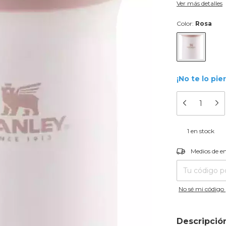
Ver más detalles
Color:
Rosa
¡No te lo pie
1
en stock
Entregas para el
Medios de e
No sé mi código 
Descripció