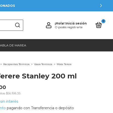
CIONADOS
0
¡Hola!
Iniciá sesión
O podés registrarte
TABLA DE MAREA
>
Recipientes Térmicos
>
Vasos Térmicos
>
Mate Terere
erere Stanley 200 ml
00
stos
$56.198,35
sin interés
nto
pagando con Transferencia o depósito