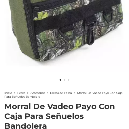
Inicio
>
Pesca
>
Accesorios
>
Bolsos de Pesca
>
Morral De Vadeo Payo Con Caja
Para Señuelos Bandolera
Morral De Vadeo Payo Con
Caja Para Señuelos
Bandolera