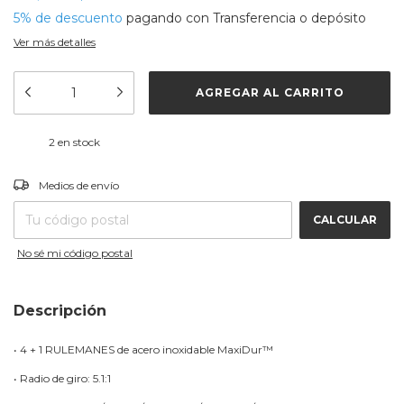
5% de descuento
pagando con Transferencia o depósito
Ver más detalles
2
en stock
CAMBIAR CP
Entregas para el CP:
Medios de envío
CALCULAR
No sé mi código postal
Descripción
• 4 + 1 RULEMANES de acero inoxidable MaxiDur™
• Radio de giro: 5.1:1