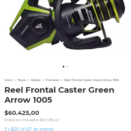
Inicio
>
Pesca
>
Reeles
>
Frontales
>
Reel Frontal Caster Green Arrow 1005
Reel Frontal Caster Green
Arrow 1005
$60.425,00
Precio sin impuestos
$49.938,02
3
x
$20.141,67
sin interés