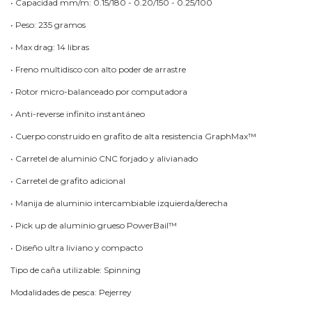
• Capacidad mm/m: 0.15/180 - 0.20/150 - 0.25/100
• Peso: 235 gramos
• Max drag: 14 libras
• Freno multidisco con alto poder de arrastre
• Rotor micro-balanceado por computadora
• Anti-reverse infinito instantáneo
• Cuerpo construido en grafito de alta resistencia GraphMax™
• Carretel de aluminio CNC forjado y alivianado
• Carretel de grafito adicional
• Manija de aluminio intercambiable izquierda/derecha
• Pick up de aluminio grueso PowerBail™
• Diseño ultra liviano y compacto
Tipo de caña utilizable: Spinning
Modalidades de pesca: Pejerrey