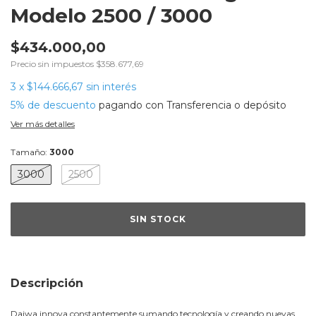
Modelo 2500 / 3000
$434.000,00
Precio sin impuestos
$358.677,69
3
x
$144.666,67
sin interés
5% de descuento
pagando con Transferencia o depósito
Ver más detalles
Tamaño:
3000
3000
2500
Descripción
Daiwa innova constantemente sumando tecnología y creando nuevas