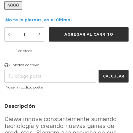
4000
¡No te lo pierdas, es el último!
1
en stock
CAMBIAR CP
Entregas para el CP:
Medios de envío
CALCULAR
No sé mi código postal
Descripción
Daiwa innova constantemente sumando
tecnología y creando nuevas gamas de
productos. Siempre a la escucha de sus