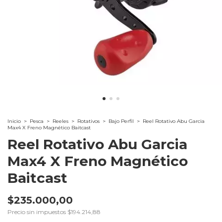
Inicio
>
Pesca
>
Reeles
>
Rotativos
>
Bajo Perfil
>
Reel Rotativo Abu Garcia
Max4 X Freno Magnético Baitcast
Reel Rotativo Abu Garcia
Max4 X Freno Magnético
Baitcast
$235.000,00
Precio sin impuestos
$194.214,88