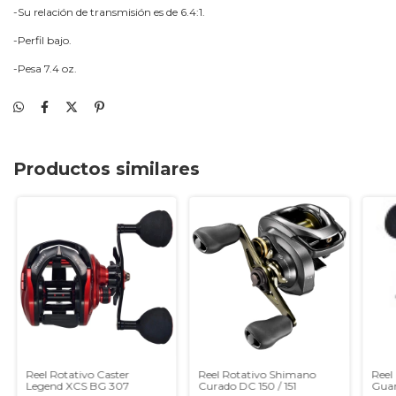
-Su relación de transmisión es de 6.4:1.
-Perfil bajo.
-Pesa 7.4 oz.
Productos similares
Reel Rotativo Caster
Reel Rotativo Shimano
Reel
Legend XCS BG 307
Curado DC 150 / 151
Guar