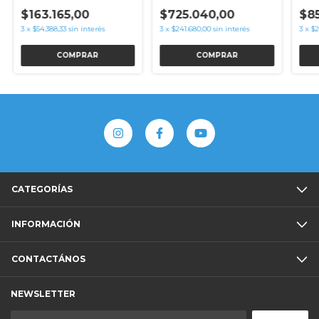
Izqu
$163.165,00
$725.040,00
$8
3
x
$54.388,33
sin interés
3
x
$241.680,00
sin interés
3
x
$2
COMPRAR
COMPRAR
CATEGORÍAS
INFORMACIÓN
CONTACTÁNOS
NEWSLETTER